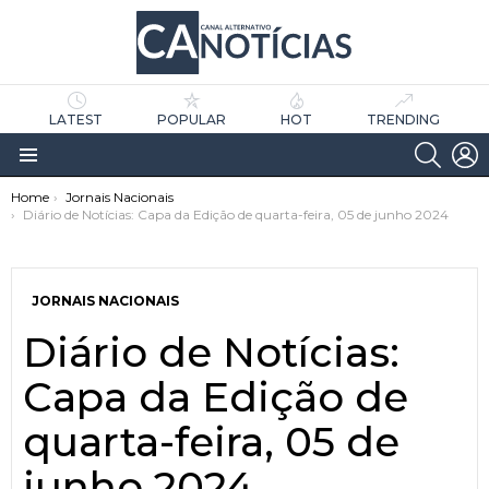
LATEST
POPULAR
HOT
TRENDING
SEARC
L
Menu
You are here:
Home
Jornais Nacionais
Diário de Notícias: Capa da Edição de quarta-feira, 05 de junho 2024
JORNAIS NACIONAIS
Diário de Notícias:
as
tícias
Capa da Edição de
quarta-feira, 05 de
junho 2024