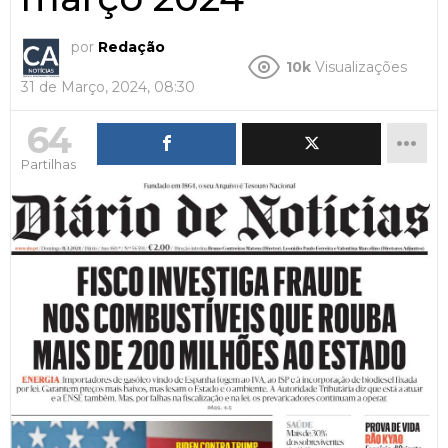
por
Redação
10k
Visualizações
31 de Março, 2024, 08:30
64
Partilhas