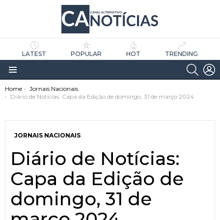
LATEST
POPULAR
HOT
TRENDING
SEARC
L
Menu
You are here:
Home
Jornais Nacionais
Diário de Notícias: Capa da Edição de domingo, 31 de março 2024
JORNAIS NACIONAIS
Diário de Notícias:
as
tícias
Capa da Edição de
domingo, 31 de
março 2024