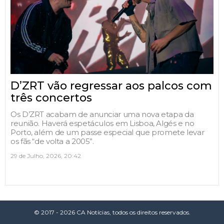
D’ZRT vão regressar aos palcos com
três concertos
Os D’ZRT acabam de anunciar uma nova etapa da
reunião. Haverá espetáculos em Lisboa, Algés e no
Porto, além de um passe especial que promete levar
os fãs “de volta a 2005”.
29 de Julho, 2026, 20:42
© 2017 - 2026 CA Notícias, todos os direitos reservados.