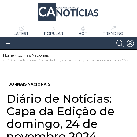
LATEST
POPULAR
HOT
TRENDING
SEARC
L
Menu
You are here:
Home
Jornais Nacionais
Diário de Notícias: Capa da Edição de domingo, 24 de novembro 2024
JORNAIS NACIONAIS
Diário de Notícias:
as
tícias
Capa da Edição de
domingo, 24 de
novembro 2024