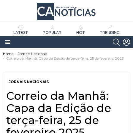
LATEST
POPULAR
HOT
TRENDING
SEARC
L
Menu
You are here:
Home
Jornais Nacionais
Correio da Manhã: Capa da Edição de terça-feira, 25 de fevereiro 2025
JORNAIS NACIONAIS
Correio da Manhã:
as
tícias
Capa da Edição de
terça-feira, 25 de
fevereiro 2025