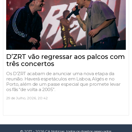
D’ZRT vão regressar aos palcos com
três concertos
Os D’ZRT acabam de anunciar uma nova etapa da
reunião. Haverá espetáculos em Lisboa, Algés e no
Porto, além de um passe especial que promete levar
os fãs “de volta a 2005”.
29 de Julho, 2026, 20:42
© 2017 - 2026 CA Notícias, todos os direitos reservados.