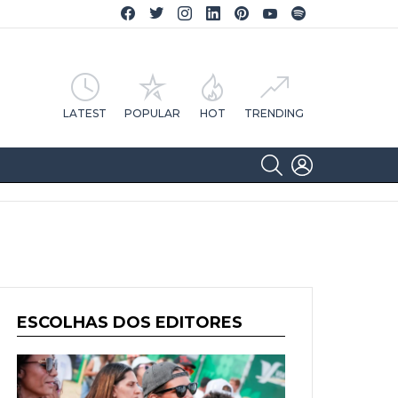
Facebook CA Notícias
Twitter CA Notícias
Instagram CA Notícias
Linkedin CA Notícias
Pinterest CA Notícias
YouTube CA Notícias
Spotify CA Notícias
LATEST
POPULAR
HOT
TRENDING
SEARCH
LOGIN
ESCOLHAS DOS EDITORES