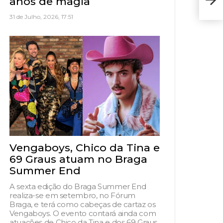
anos de magia
feir
31 de Julho, 2026, 17:51
Vengaboys, Chico da Tina e
69 Graus atuam no Braga
Summer End
A sexta edição do Braga Summer End
realiza-se em setembro, no Fórum
Braga, e terá como cabeças de cartaz os
Vengaboys. O evento contará ainda com
atuações de Chico da Tina e dos 69 Graus,