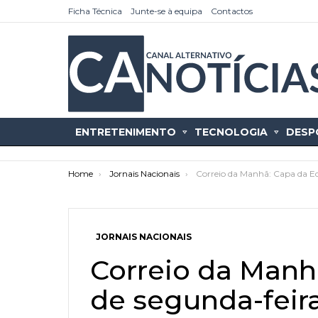
Ficha Técnica
Junte-se à equipa
Contactos
ENTRETENIMENTO
TECNOLOGIA
DESP
You are here:
Home
Jornais Nacionais
Correio da Manhã: Capa da Ed
JORNAIS NACIONAIS
as
tícias
Correio da Manh
de segunda-feira