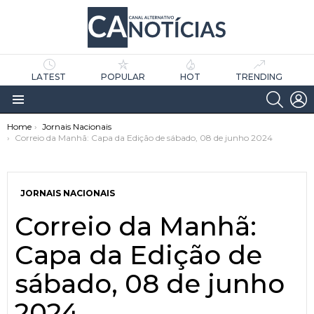
LATEST
POPULAR
HOT
TRENDING
SEARC
L
Menu
You are here:
Home
Jornais Nacionais
Correio da Manhã: Capa da Edição de sábado, 08 de junho 2024
JORNAIS NACIONAIS
Correio da Manhã:
as
tícias
Capa da Edição de
sábado, 08 de junho
2024