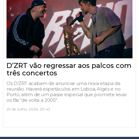
D’ZRT vão regressar aos palcos com
três concertos
Os D’ZRT acabam de anunciar uma nova etapa da
reunião. Haverá espetáculos em Lisboa, Algés e no
Porto, além de um passe especial que promete levar
os fãs “de volta a 2005”.
29 de Julho, 2026, 20:42