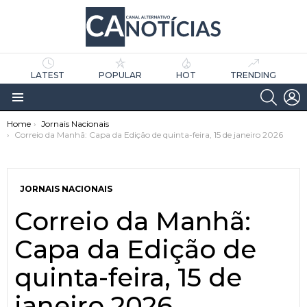
LATEST
POPULAR
HOT
TRENDING
SEARC
L
Menu
You are here:
Home
Jornais Nacionais
Correio da Manhã: Capa da Edição de quinta-feira, 15 de janeiro 2026
JORNAIS NACIONAIS
Correio da Manhã:
as
tícias
Capa da Edição de
quinta-feira, 15 de
janeiro 2026