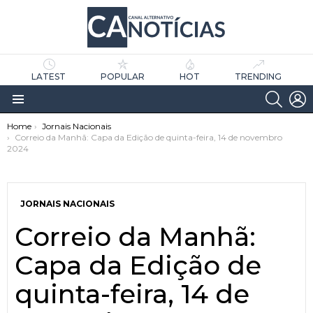
LATEST
POPULAR
HOT
TRENDING
SEARC
L
Menu
You are here:
Home
Jornais Nacionais
Correio da Manhã: Capa da Edição de quinta-feira, 14 de novembro
2024
JORNAIS NACIONAIS
Correio da Manhã:
as
tícias
Capa da Edição de
quinta-feira, 14 de