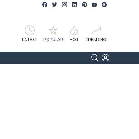
Facebook CA Notícias
Twitter CA Notícias
Instagram CA Notícias
Linkedin CA Notícias
Pinterest CA Notícias
YouTube CA Notícias
Spotify CA Notícias
LATEST
POPULAR
HOT
TRENDING
SEARCH
LOGIN