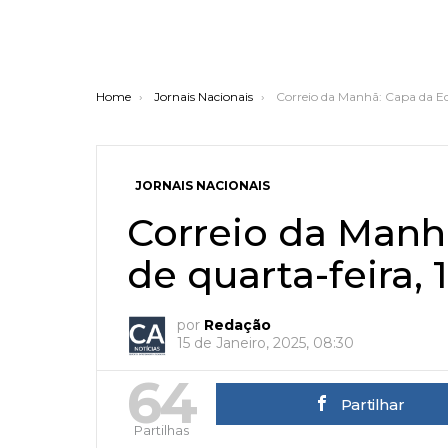
You are here:
Home
Jornais Nacionais
Correio da Manhã: Capa da Edi
JORNAIS NACIONAIS
Correio da Manh
de quarta-feira, 
por
Redação
15 de Janeiro, 2025, 08:30
64
Partilhar
Partilhas