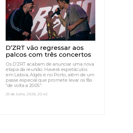
D’ZRT vão regressar aos
palcos com três concertos
Os D’ZRT acabam de anunciar uma nova
etapa da reunião. Haverá espetáculos
em Lisboa, Algés e no Porto, além de um
passe especial que promete levar os fãs
“de volta a 2005”.
29 de Julho, 2026, 20:42