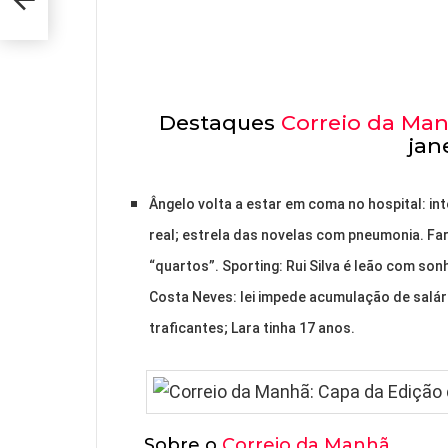
5
Destaques
Correio da Ma
jan
Ângelo volta a estar em coma no hospital: in
real; estrela das novelas com pneumonia. Fa
“quartos”. Sporting: Rui Silva é leão com son
Costa Neves: lei impede acumulação de salár
traficantes; Lara tinha 17 anos.
Sobre o
Correio da Manhã