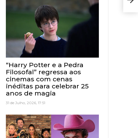
feir
“Harry Potter e a Pedra
Filosofal” regressa aos
cinemas com cenas
inéditas para celebrar 25
anos de magia
31 de Julho, 2026, 17:51