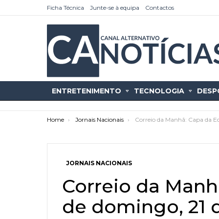
Ficha Técnica
Junte-se à equipa
Contactos
ENTRETENIMENTO
TECNOLOGIA
DESP
You are here:
Home
Jornais Nacionais
Correio da Manhã: Capa da E
JORNAIS NACIONAIS
as
tícias
Correio da Manh
de domingo, 21