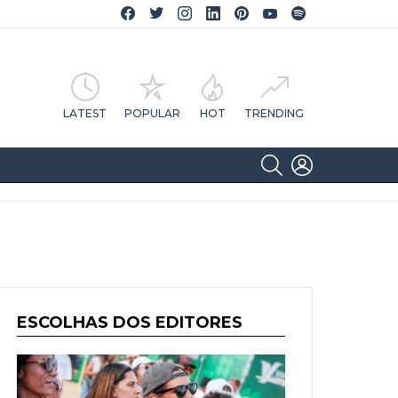
Facebook CA Notícias
Twitter CA Notícias
Instagram CA Notícias
Linkedin CA Notícias
Pinterest CA Notícias
YouTube CA Notícias
Spotify CA Notícias
LATEST
POPULAR
HOT
TRENDING
SEARCH
LOGIN
ESCOLHAS DOS EDITORES