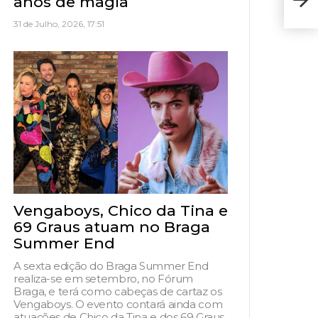
anos de magia
21 
31 de Julho, 2026, 17:51
Vengaboys, Chico da Tina e
69 Graus atuam no Braga
Summer End
A sexta edição do Braga Summer End
realiza-se em setembro, no Fórum
Braga, e terá como cabeças de cartaz os
Vengaboys. O evento contará ainda com
atuações de Chico da Tina e dos 69 Graus,