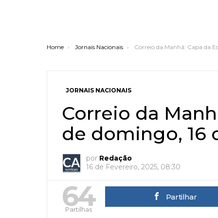
You are here:
Home
Jornais Nacionais
Correio da Manhã: Capa da Ed
JORNAIS NACIONAIS
Correio da Manh
de domingo, 16 d
por
Redação
16 de Fevereiro, 2025, 08:30
64
Partilhar
Partilhas