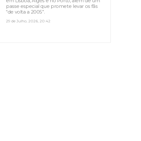
em Lisboa, Algés e no Porto, além de um
passe especial que promete levar os fãs
“de volta a 2005”.
29 de Julho, 2026, 20:42