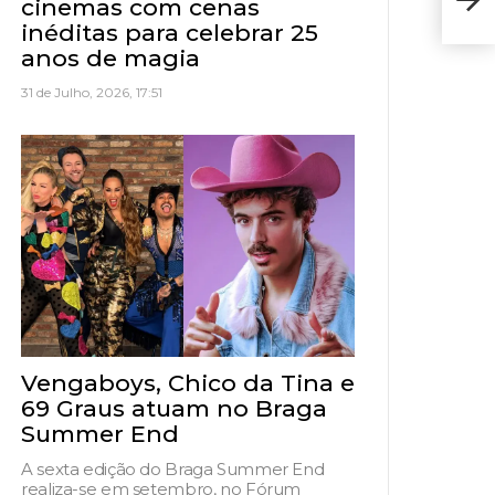
cinemas com cenas
16 d
inéditas para celebrar 25
anos de magia
31 de Julho, 2026, 17:51
Vengaboys, Chico da Tina e
69 Graus atuam no Braga
Summer End
A sexta edição do Braga Summer End
realiza-se em setembro, no Fórum