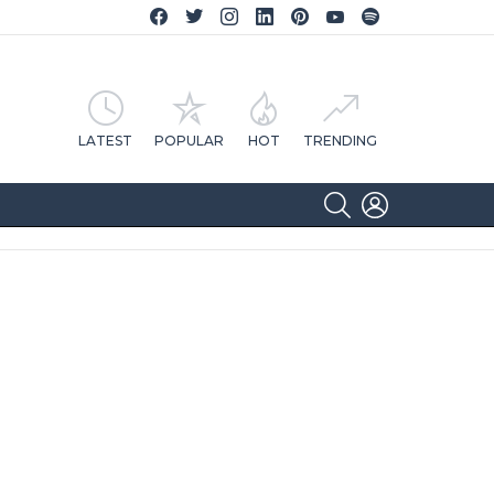
Facebook CA Notícias
Twitter CA Notícias
Instagram CA Notícias
Linkedin CA Notícias
Pinterest CA Notícias
YouTube CA Notícias
Spotify CA Notícias
LATEST
POPULAR
HOT
TRENDING
SEARCH
LOGIN