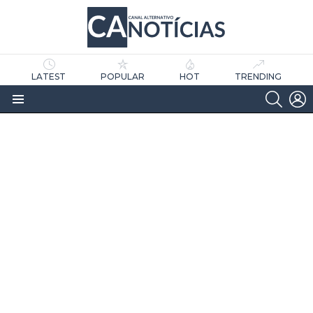
LATEST
POPULAR
HOT
TRENDING
SEARC
L
Menu
as
tícias