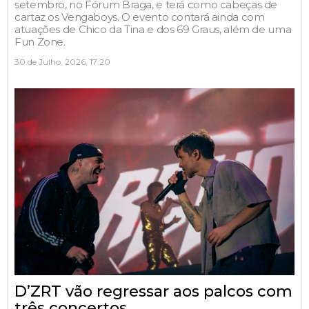
setembro, no Fórum Braga, e terá como cabeças de
cartaz os Vengaboys. O evento contará ainda com
atuações de Chico da Tina e dos 69 Graus, além de uma
Fun Zone.
30 de Julho, 2026, 17:20
D’ZRT vão regressar aos palcos com
três concertos