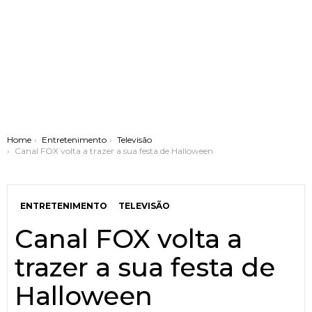
You are here:
Home
Entretenimento
Televisão
Canal FOX volta a trazer a sua festa de Halloween
ENTRETENIMENTO
TELEVISÃO
Canal FOX volta a
trazer a sua festa de
Halloween