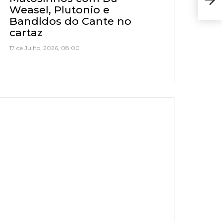
ao 
Weasel, Plutonio e
Bandidos do Cante no
cartaz
17 de Julho, 2026, 08:00