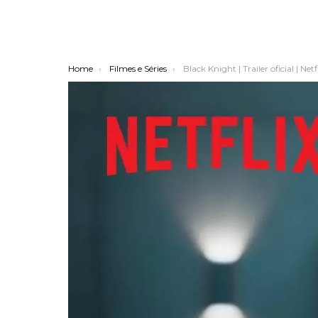
You are here:
Home
Filmes e Séries
Black Knight | Trailer oficial | Netf