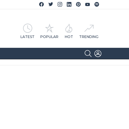
Facebook CA Notícias
Twitter CA Notícias
Instagram CA Notícias
Linkedin CA Notícias
Pinterest CA Notícias
YouTube CA Notícias
Spotify CA Notícias
LATEST
POPULAR
HOT
TRENDING
SEARCH
LOGIN