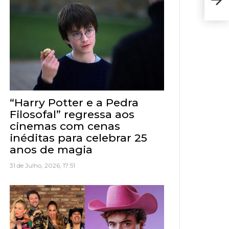
Ante
mar
“Harry Potter e a Pedra
Filosofal” regressa aos
cinemas com cenas
inéditas para celebrar 25
anos de magia
31 de Julho, 2026, 17:51