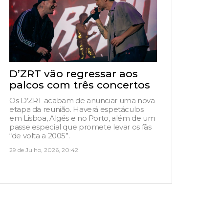
D’ZRT vão regressar aos
palcos com três concertos
Os D’ZRT acabam de anunciar uma nova
etapa da reunião. Haverá espetáculos
em Lisboa, Algés e no Porto, além de um
passe especial que promete levar os fãs
“de volta a 2005”.
29 de Julho, 2026, 20:42