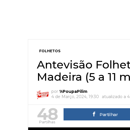
FOLHETOS
Antevisão Folhe
Madeira (5 a 11 
por
%PoupaPilim
4 de Março, 2024, 19:30
atualizado a
4
48
Partilhar
Partilhas