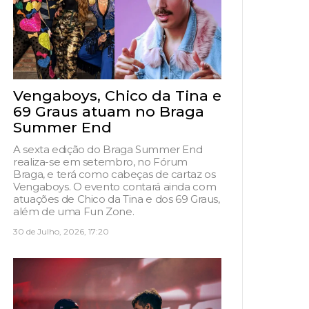
Vengaboys, Chico da Tina e
69 Graus atuam no Braga
Summer End
A sexta edição do Braga Summer End
realiza-se em setembro, no Fórum
Braga, e terá como cabeças de cartaz os
Vengaboys. O evento contará ainda com
atuações de Chico da Tina e dos 69 Graus,
além de uma Fun Zone.
30 de Julho, 2026, 17:20