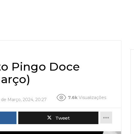
to Pingo Doce
março)
7.6k
Visualizações
 de Março, 2024, 20:27
Tweet