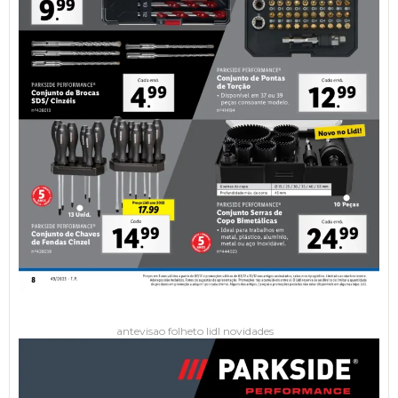
antevisao folheto lidl novidades