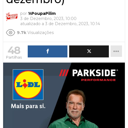
por
%PoupaPilim
3 de Dezembro, 2023, 10:00
atualizado a
3 de Dezembro, 2023, 10:14
9.7k
Visualizações
48
Partilhas