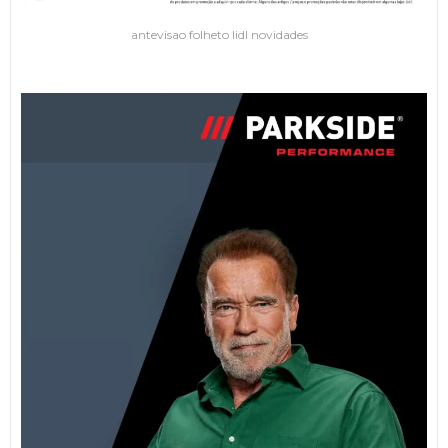
antevisao folheto lidl novidades