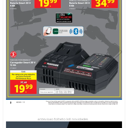
antevisao folheto lidl novidades