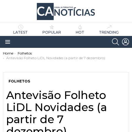
LATEST
POPULAR
HOT
TRENDING
SEARC
L
Menu
You are here:
Home
Folhetos
Antevisão Folheto LiDL Novidades (a partir de 7 dezembro)
FOLHETOS
Antevisão Folheto
as
tícias
LiDL Novidades (a
partir de 7
dezembro)