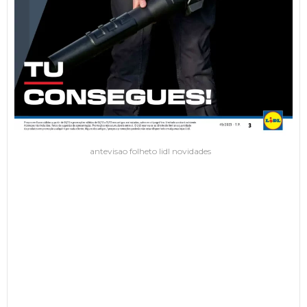
antevisao folheto lidl novidades