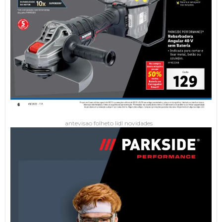
antevisao folheto lidl novidades