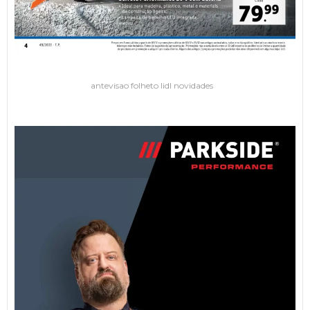
antevisao folheto lidl novidades