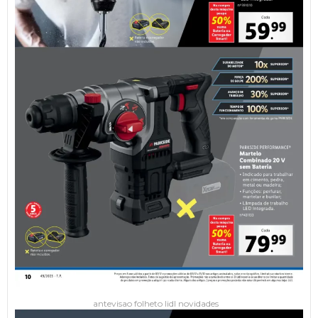
antevisao folheto lidl novidades