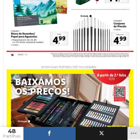
antevisao folheto lidl novidades
48
Partilhas