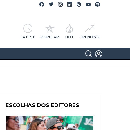
Facebook CA Notícias
Twitter CA Notícias
Instagram CA Notícias
Linkedin CA Notícias
Pinterest CA Notícias
YouTube CA Notícias
Spotify CA Notícias
LATEST
POPULAR
HOT
TRENDING
SEARCH
LOGIN
ESCOLHAS DOS EDITORES