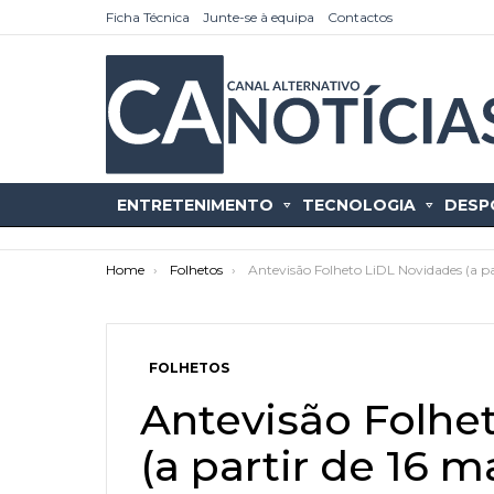
Ficha Técnica
Junte-se à equipa
Contactos
ENTRETENIMENTO
TECNOLOGIA
DESP
You are here:
Home
Folhetos
Antevisão Folheto LiDL Novidades (a pa
FOLHETOS
as
tícias
Antevisão Folhe
(a partir de 16 m