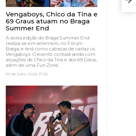
| P
Vengaboys, Chico da Tina e
69 Graus atuam no Braga
Summer End
A sexta edição do Braga Summer End
realiza-se em setembro, no Fórum
Braga, e terá como cabeças de cartaz os
Vengaboys. O evento contará ainda com
atuações de Chico da Tina e dos 69 Graus,
além de uma Fun Zone.
30 de Julho, 2026, 17:20