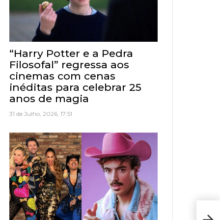
“Harry Potter e a Pedra
Filosofal” regressa aos
cinemas com cenas
inéditas para celebrar 25
anos de magia
31 de Julho, 2026, 17:51
Res