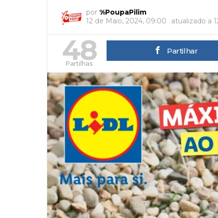
por
%PoupaPilim
12 de Maio, 2024, 09:00
atualizado a
1
48
Partilhar
Partilhas