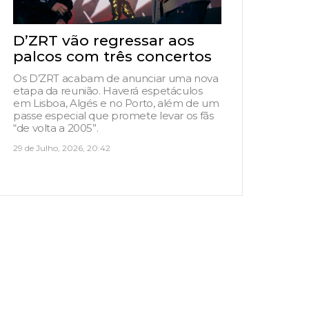
D’ZRT vão regressar aos
palcos com três concertos
Os D’ZRT acabam de anunciar uma nova
etapa da reunião. Haverá espetáculos
em Lisboa, Algés e no Porto, além de um
passe especial que promete levar os fãs
“de volta a 2005”.
29 de Julho, 2026, 20:42