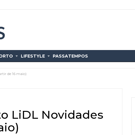
ORTO
LIFESTYLE
PASSATEMPOS
rtir de 16 maio)
to LiDL Novidades
aio)