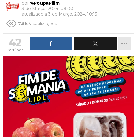
por
%PoupaPilim
3 de Março, 2024, 09:00
atualizado a
3 de Março, 2024, 10:13
7.5k
Visualizações
42
Partilhas