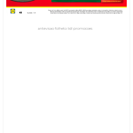
antevisao folheto lidl promocoes