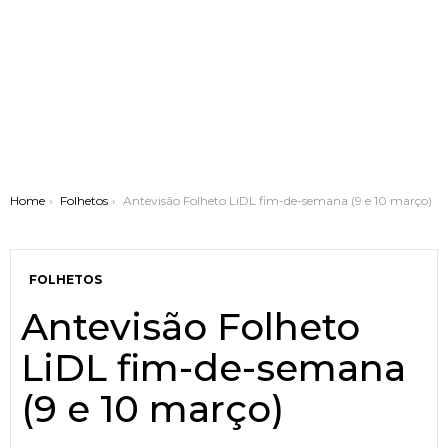
You are here:
Home
Folhetos
Antevisão Folheto LiDL fim-de-semana (9 e 10 março)
FOLHETOS
Antevisão Folheto
LiDL fim-de-semana
(9 e 10 março)