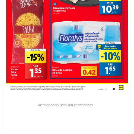
antevisao folheto lidl promocoes