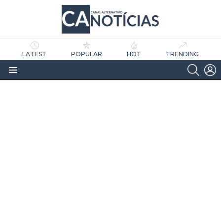
LATEST
POPULAR
HOT
TRENDING
SEARC
L
Menu
as
tícias