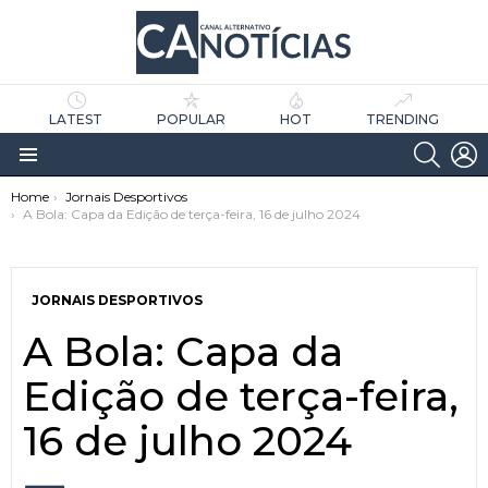
LATEST
POPULAR
HOT
TRENDING
SEARC
L
Menu
You are here:
Home
Jornais Desportivos
A Bola: Capa da Edição de terça-feira, 16 de julho 2024
JORNAIS DESPORTIVOS
A Bola: Capa da
as
tícias
Edição de terça-feira,
16 de julho 2024