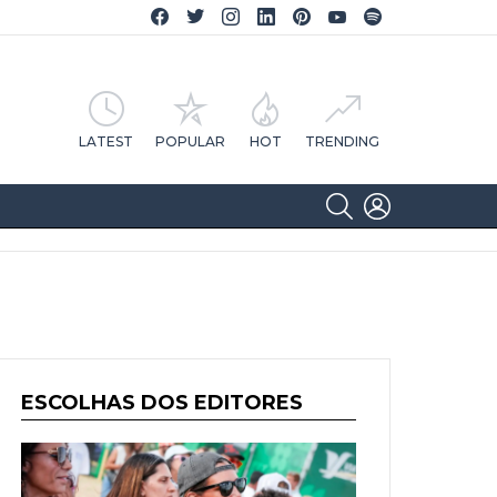
Facebook CA Notícias
Twitter CA Notícias
Instagram CA Notícias
Linkedin CA Notícias
Pinterest CA Notícias
YouTube CA Notícias
Spotify CA Notícias
LATEST
POPULAR
HOT
TRENDING
SEARCH
LOGIN
ESCOLHAS DOS EDITORES