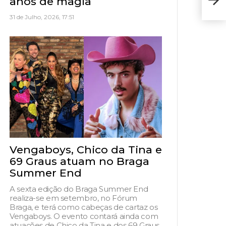
anos de magia
de t
31 de Julho, 2026, 17:51
Vengaboys, Chico da Tina e
69 Graus atuam no Braga
Summer End
A sexta edição do Braga Summer End
realiza-se em setembro, no Fórum
Braga, e terá como cabeças de cartaz os
Vengaboys. O evento contará ainda com
atuações de Chico da Tina e dos 69 Graus,