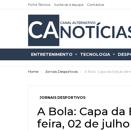
Ficha Técnica
Junte-se à equipa
Contactos
ENTRETENIMENTO
TECNOLOGIA
DESP
You are here:
Home
Jornais Desportivos
A Bola: Capa da Edição de t
JORNAIS DESPORTIVOS
as
tícias
A Bola: Capa da 
feira, 02 de julh