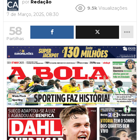
por
Redação
9.5k
Visualizações
7 de Março, 2025, 08:30
58
Partilhas