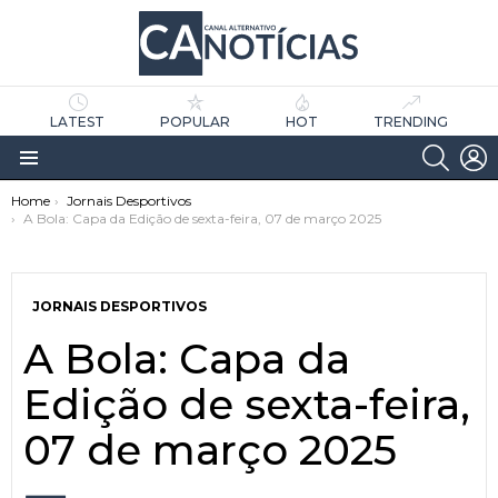
LATEST
POPULAR
HOT
TRENDING
SEARC
L
Menu
You are here:
Home
Jornais Desportivos
A Bola: Capa da Edição de sexta-feira, 07 de março 2025
JORNAIS DESPORTIVOS
A Bola: Capa da
as
tícias
Edição de sexta-feira,
07 de março 2025