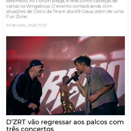
setembro, no Fórum Braga, e terá como cabeças de
cartaz os Vengaboys. O evento contará ainda com
atuações de Chico da Tina e dos 69 Graus, além de uma
Fun Zone.
30 de Julho, 2026, 17:20
D’ZRT vão regressar aos palcos com
três concertos