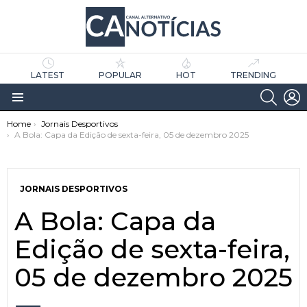
LATEST
POPULAR
HOT
TRENDING
SEARC
L
Menu
You are here:
Home
Jornais Desportivos
A Bola: Capa da Edição de sexta-feira, 05 de dezembro 2025
JORNAIS DESPORTIVOS
A Bola: Capa da
as
tícias
Edição de sexta-feira,
05 de dezembro 2025