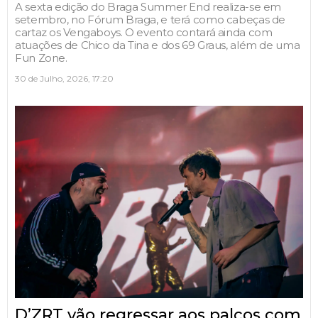
A sexta edição do Braga Summer End realiza-se em
setembro, no Fórum Braga, e terá como cabeças de
cartaz os Vengaboys. O evento contará ainda com
atuações de Chico da Tina e dos 69 Graus, além de uma
Fun Zone.
30 de Julho, 2026, 17:20
D’ZRT vão regressar aos palcos com