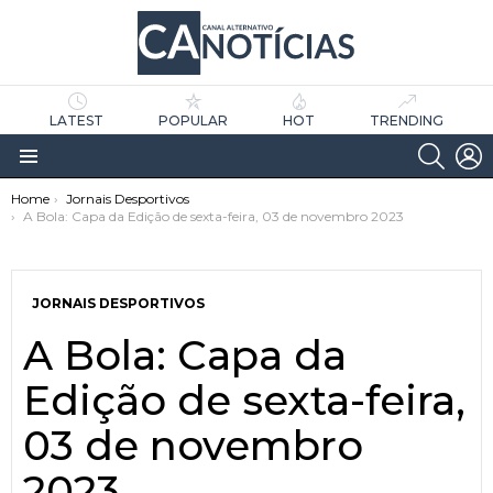
LATEST
POPULAR
HOT
TRENDING
SEARC
L
Menu
You are here:
Home
Jornais Desportivos
A Bola: Capa da Edição de sexta-feira, 03 de novembro 2023
JORNAIS DESPORTIVOS
A Bola: Capa da
as
tícias
Edição de sexta-feira,
03 de novembro
2023