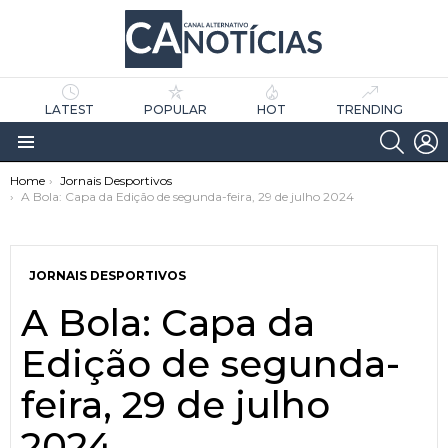
LATEST
POPULAR
HOT
TRENDING
SEARC
L
Menu
You are here:
Home
Jornais Desportivos
A Bola: Capa da Edição de segunda-feira, 29 de julho 2024
JORNAIS DESPORTIVOS
A Bola: Capa da
as
tícias
Edição de segunda-
feira, 29 de julho
2024