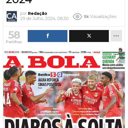
por
Redação
5k
Visualizações
29 de Julho, 2024, 08:30
58
Partilhas