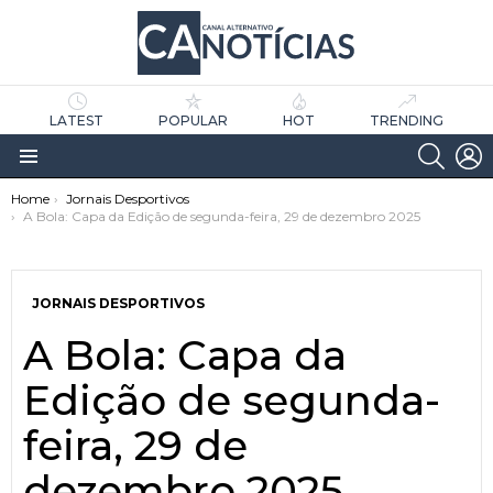
LATEST
POPULAR
HOT
TRENDING
SEARC
L
Menu
You are here:
Home
Jornais Desportivos
A Bola: Capa da Edição de segunda-feira, 29 de dezembro 2025
JORNAIS DESPORTIVOS
A Bola: Capa da
as
tícias
Edição de segunda-
feira, 29 de
dezembro 2025