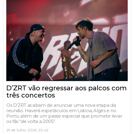
D’ZRT vão regressar aos palcos com
três concertos
Os D’ZRT acabam de anunciar uma nova etapa da
reunião. Haverá espetáculos em Lisboa, Algés e no
Porto, além de um passe especial que promete levar
os fãs “de volta a 2005”.
29 de Julho, 2026, 20:42