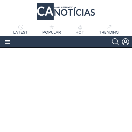
LATEST
POPULAR
HOT
TRENDING
SEARC
L
Menu
as
tícias