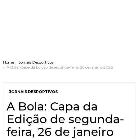
You are here:
Home
Jornais Desportivos
A Bola: Capa da Edição de segunda-feira, 26 de janeiro 2026
JORNAIS DESPORTIVOS
A Bola: Capa da
Edição de segunda-
feira, 26 de janeiro