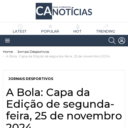
LATEST
POPULAR
HOT
TRENDING
SEARC
L
Menu
You are here:
Home
Jornais Desportivos
A Bola: Capa da Edição de segunda-feira, 25 de novembro 2024
JORNAIS DESPORTIVOS
A Bola: Capa da
as
tícias
Edição de segunda-
feira, 25 de novembro
2024