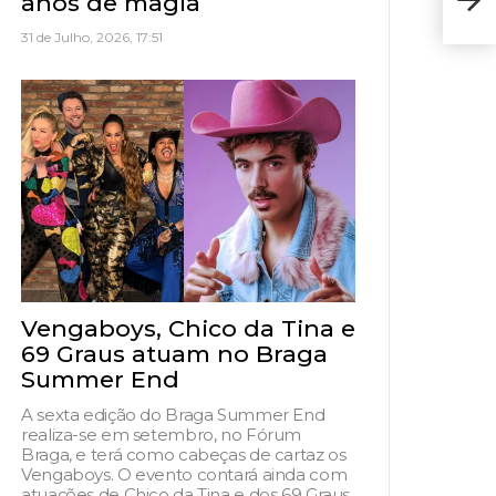
anos de magia
feir
31 de Julho, 2026, 17:51
Vengaboys, Chico da Tina e
69 Graus atuam no Braga
Summer End
A sexta edição do Braga Summer End
realiza-se em setembro, no Fórum
Braga, e terá como cabeças de cartaz os
Vengaboys. O evento contará ainda com
atuações de Chico da Tina e dos 69 Graus,