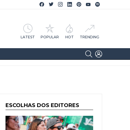
Facebook CA Notícias
Twitter CA Notícias
Instagram CA Notícias
Linkedin CA Notícias
Pinterest CA Notícias
YouTube CA Notícias
Spotify CA Notícias
LATEST
POPULAR
HOT
TRENDING
SEARCH
LOGIN
ESCOLHAS DOS EDITORES