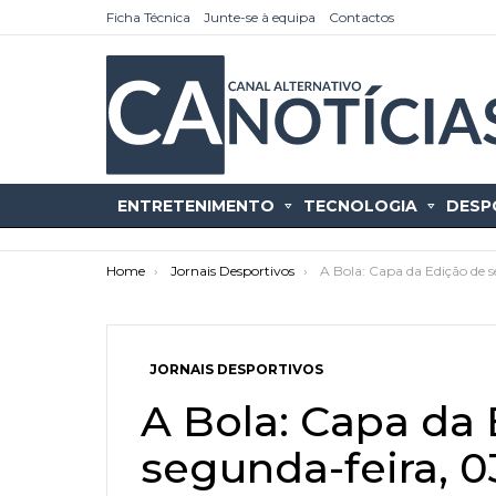
Ficha Técnica
Junte-se à equipa
Contactos
ENTRETENIMENTO
TECNOLOGIA
DESP
You are here:
Home
Jornais Desportivos
A Bola: Capa da Edição de 
JORNAIS DESPORTIVOS
as
tícias
A Bola: Capa da
segunda-feira, 0