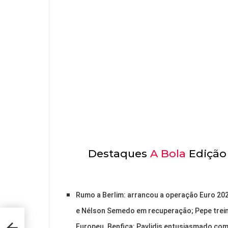
Destaques
A Bola
Edição 
Rumo a Berlim: arrancou a operação Euro 20
e Nélson Semedo em recuperação; Pepe treino
ão
Europeu. Benfica: Pavlidis entusiasmado com