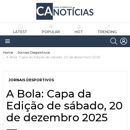
LATEST
POPULAR
HOT
TRENDING
SEARC
L
Menu
You are here:
Home
Jornais Desportivos
A Bola: Capa da Edição de sábado, 20 de dezembro 2025
JORNAIS DESPORTIVOS
A Bola: Capa da
as
tícias
Edição de sábado, 20
de dezembro 2025