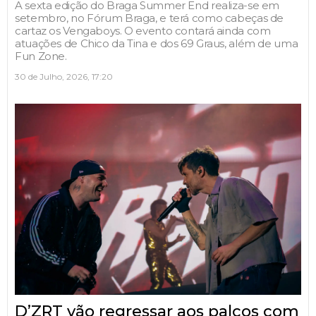
A sexta edição do Braga Summer End realiza-se em
setembro, no Fórum Braga, e terá como cabeças de
cartaz os Vengaboys. O evento contará ainda com
atuações de Chico da Tina e dos 69 Graus, além de uma
Fun Zone.
30 de Julho, 2026, 17:20
D’ZRT vão regressar aos palcos com