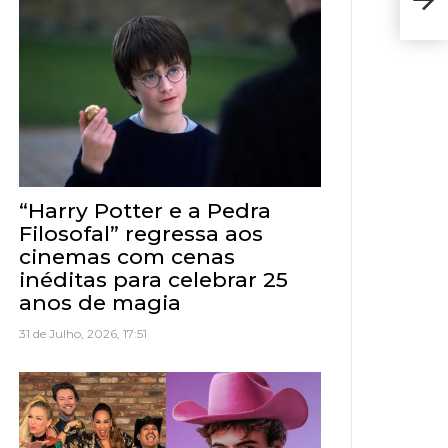
quar
“Harry Potter e a Pedra
Filosofal” regressa aos
cinemas com cenas
inéditas para celebrar 25
anos de magia
31 de Julho, 2026, 17:51