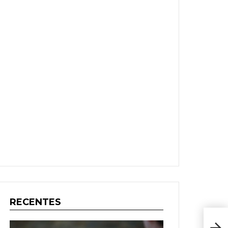
RECENTES
Diár