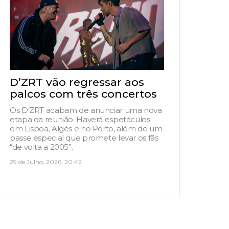
D’ZRT vão regressar aos
palcos com três concertos
Os D’ZRT acabam de anunciar uma nova
etapa da reunião. Haverá espetáculos
em Lisboa, Algés e no Porto, além de um
passe especial que promete levar os fãs
“de volta a 2005”.
29 de Julho, 2026, 20:42