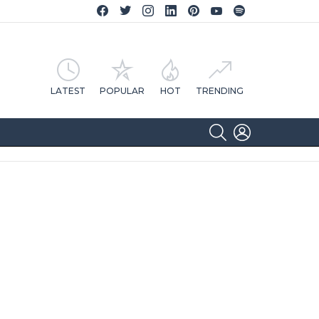
Facebook CA Notícias
Twitter CA Notícias
Instagram CA Notícias
Linkedin CA Notícias
Pinterest CA Notícias
YouTube CA Notícias
Spotify CA Notícias
LATEST
POPULAR
HOT
TRENDING
SEARCH
LOGIN