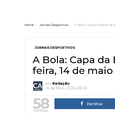
You are here:
Home
Jornais Desportivos
A Bola: Capa da Edição de q
JORNAIS DESPORTIVOS
A Bola: Capa da 
feira, 14 de maio
por
Redação
14 de Maio, 2025, 08:30
58
Partilhar
Partilhas