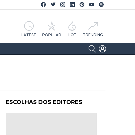
Facebook CA Notícias
Twitter CA Notícias
Instagram CA Notícias
Linkedin CA Notícias
Pinterest CA Notícias
YouTube CA Notícias
Spotify CA Notícias
LATEST
POPULAR
HOT
TRENDING
SEARCH
LOGIN
ESCOLHAS DOS EDITORES