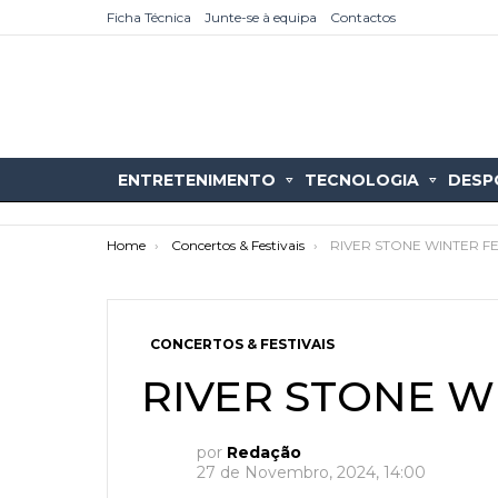
Ficha Técnica
Junte-se à equipa
Contactos
ENTRETENIMENTO
TECNOLOGIA
DESP
You are here:
Home
Concertos & Festivais
RIVER STONE WINTER FE
CONCERTOS & FESTIVAIS
RIVER STONE W
as
tícias
por
Redação
27 de Novembro, 2024, 14:00