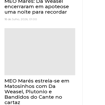
MEO Marés: Da Weasel
encerraram em apoteose
uma noite para recordar
18 de Julho, 2026, 01:00
MEO Marés estreia-se em
Matosinhos com Da
Weasel, Plutonio e
Bandidos do Cante no
cartaz