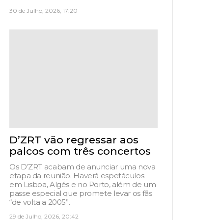
30 de Julho, 2026, 17:20
D’ZRT vão regressar aos
palcos com três concertos
Os D’ZRT acabam de anunciar uma nova
etapa da reunião. Haverá espetáculos
em Lisboa, Algés e no Porto, além de um
passe especial que promete levar os fãs
“de volta a 2005”.
29 de Julho, 2026, 20:42