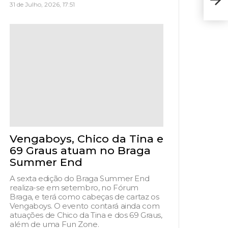
Stu
31 de Julho, 2026, 17:51
Vengaboys, Chico da Tina e
69 Graus atuam no Braga
Summer End
A sexta edição do Braga Summer End
realiza-se em setembro, no Fórum
Braga, e terá como cabeças de cartaz os
Vengaboys. O evento contará ainda com
atuações de Chico da Tina e dos 69 Graus,
além de uma Fun Zone.