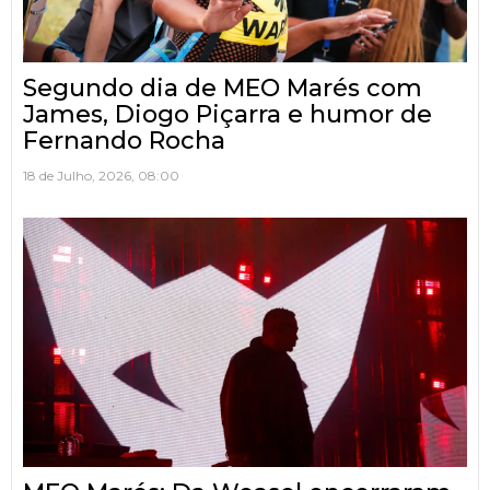
Segundo dia de MEO Marés com
James, Diogo Piçarra e humor de
Fernando Rocha
18 de Julho, 2026, 08:00