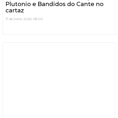
Plutonio e Bandidos do Cante no
cartaz
17 de Julho, 2026, 08:00