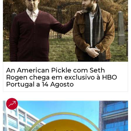
An American Pickle com Seth
Rogen chega em exclusivo à HBO
Portugal a 14 Agosto