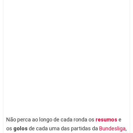
Não perca ao longo de cada ronda os
resumos
e
os
golos
de cada uma das partidas da
Bundesliga
,