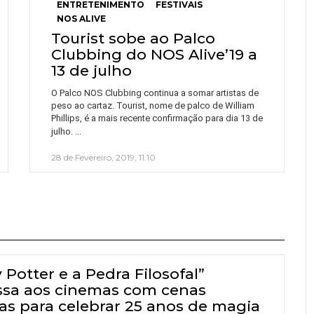
ENTRETENIMENTO
FESTIVAIS
NOS ALIVE
Tourist sobe ao Palco
Clubbing do NOS Alive’19 a
13 de julho
O Palco NOS Clubbing continua a somar artistas de
peso ao cartaz. Tourist, nome de palco de William
Phillips, é a mais recente confirmação para dia 13 de
…
julho.
28 de Fevereiro, 2019, 11:10
 Potter e a Pedra Filosofal”
ssa aos cinemas com cenas
tas para celebrar 25 anos de magia