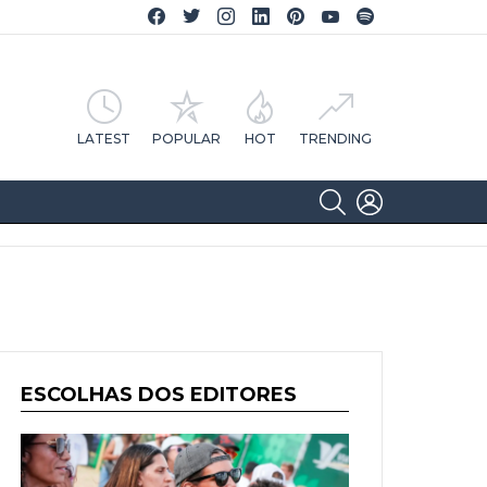
Facebook CA Notícias
Twitter CA Notícias
Instagram CA Notícias
Linkedin CA Notícias
Pinterest CA Notícias
YouTube CA Notícias
Spotify CA Notícias
LATEST
POPULAR
HOT
TRENDING
SEARCH
LOGIN
ESCOLHAS DOS EDITORES