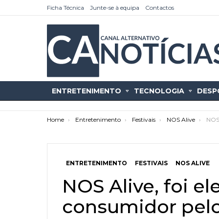
Ficha Técnica
Junte-se à equipa
Contactos
ENTRETENIMENTO
TECNOLOGIA
DESP
You are here:
Home
Entretenimento
Festivais
NOS Alive
NOS 
ENTRETENIMENTO
FESTIVAIS
NOS ALIVE
as
tícias
NOS Alive, foi el
consumidor pelo