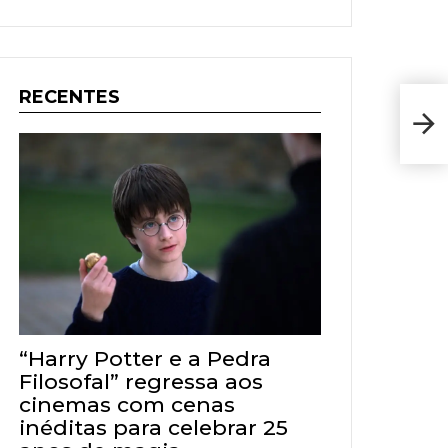
RECENTES
Jogo
2019
Comp
“Harry Potter e a Pedra
Filosofal” regressa aos
cinemas com cenas
inéditas para celebrar 25