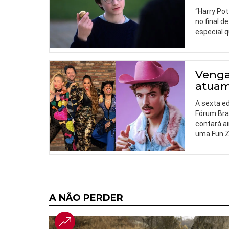
“Harry Pot
no final d
especial q
Venga
atuam
A sexta e
Fórum Bra
contará a
uma Fun 
A NÃO PERDER