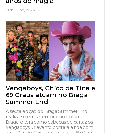
anos de magia
31 de Julho, 2026, 17:51
Vengaboys, Chico da Tina e
69 Graus atuam no Braga
Summer End
A sexta edição do Braga Summer End
realiza-se em setembro, no Fórum
Braga, e terá como cabeças de cartaz os
Vengaboys. O evento contará ainda com
atuações de Chico da Tina e dos 69 Graus,