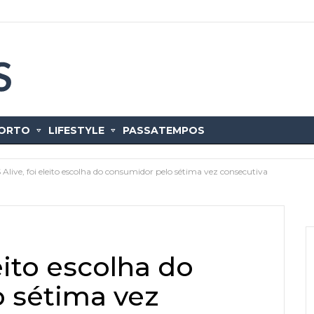
ORTO
LIFESTYLE
PASSATEMPOS
Alive, foi eleito escolha do consumidor pelo sétima vez consecutiva
eito escolha do
 sétima vez