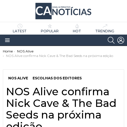
LATEST
POPULAR
HOT
TRENDING
SEARC
L
Menu
You are here:
Home
NOS Alive
NOS Alive confirma Nick Cave & The Bad Seeds na próxima edição
NOS ALIVE
ESCOLHAS DOS EDITORES
NOS Alive confirma
as
tícias
Nick Cave & The Bad
Seeds na próxima
edição