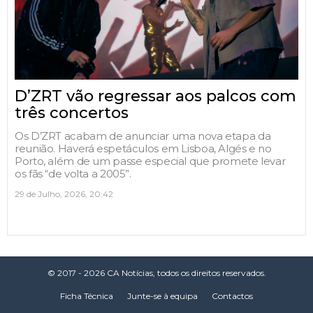
D’ZRT vão regressar aos palcos com
três concertos
Os D’ZRT acabam de anunciar uma nova etapa da
reunião. Haverá espetáculos em Lisboa, Algés e no
Porto, além de um passe especial que promete levar
os fãs “de volta a 2005”.
29 de Julho, 2026, 20:42
© 2017 - 2026 CA Notícias, todos os direitos reservados.
Ficha Técnica
Junte-se à equipa
Contactos