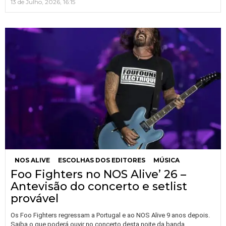
13 de Julho, 2026, 16:15
NOS ALIVE
ESCOLHAS DOS EDITORES
MÚSICA
Foo Fighters no NOS Alive’ 26 –
Antevisão do concerto e setlist
provável
Os Foo Fighters regressam a Portugal e ao NOS Alive 9 anos depois.
Saiba o que poderá ouvir no concerto desta noite da banda