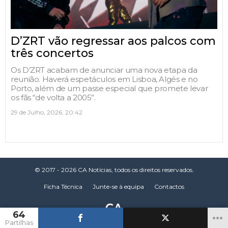
D’ZRT vão regressar aos palcos com
três concertos
Os D’ZRT acabam de anunciar uma nova etapa da
reunião. Haverá espetáculos em Lisboa, Algés e no
Porto, além de um passe especial que promete levar
os fãs “de volta a 2005”.
29 de Julho, 2026, 20:42
© 2017 - 2026 CA Notícias, todos os direitos reservados.
Ficha Técnica
Junte-se à equipa
Contactos
64
Partilhas
CA