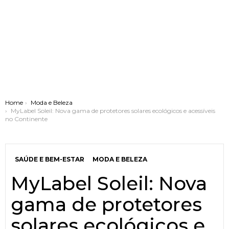
You are here:
Home
Moda e Beleza
MyLabel Soleil: Nova gama de protetores solares ecológicos e acessíveis
no Continente
SAÚDE E BEM-ESTAR
MODA E BELEZA
MyLabel Soleil: Nova
gama de protetores
solares ecológicos e