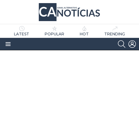
LATEST
POPULAR
HOT
TRENDING
SEARC
L
Menu
as
tícias