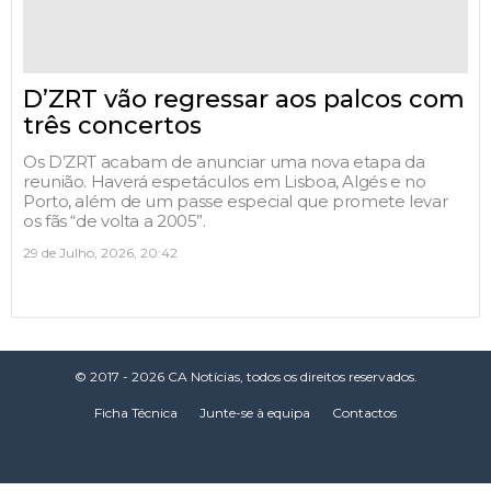
D’ZRT vão regressar aos palcos com
três concertos
Os D’ZRT acabam de anunciar uma nova etapa da
reunião. Haverá espetáculos em Lisboa, Algés e no
Porto, além de um passe especial que promete levar
os fãs “de volta a 2005”.
29 de Julho, 2026, 20:42
© 2017 - 2026 CA Notícias, todos os direitos reservados.
Ficha Técnica
Junte-se à equipa
Contactos