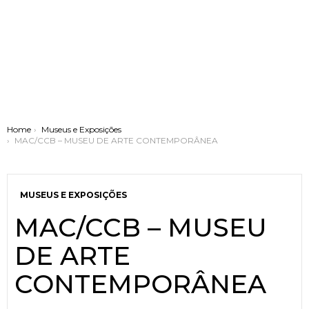
You are here:
Home
Museus e Exposições
MAC/CCB – MUSEU DE ARTE CONTEMPORÂNEA
MUSEUS E EXPOSIÇÕES
MAC/CCB – MUSEU
DE ARTE
CONTEMPORÂNEA