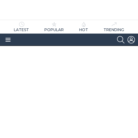
LATEST
POPULAR
HOT
TRENDING
SEARC
L
Menu
as
tícias