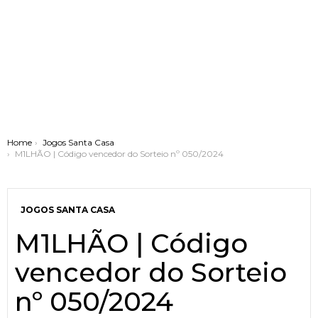
You are here:
Home
Jogos Santa Casa
M1LHÃO | Código vencedor do Sorteio nº 050/2024
JOGOS SANTA CASA
M1LHÃO | Código
vencedor do Sorteio
nº 050/2024