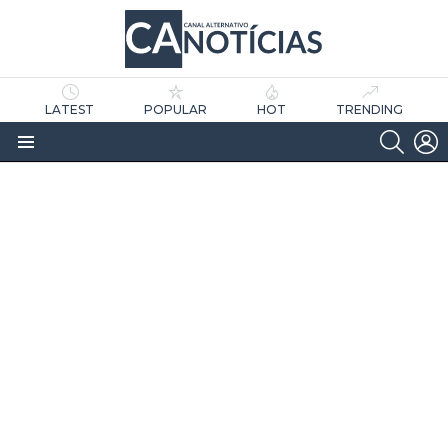
LATEST
POPULAR
HOT
TRENDING
SEARC
L
Menu
as
tícias