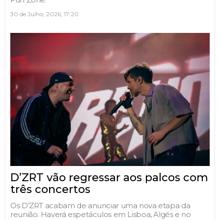
30 de Julho, 2026, 17:20
D’ZRT vão regressar aos palcos com
três concertos
Os D’ZRT acabam de anunciar uma nova etapa da
reunião. Haverá espetáculos em Lisboa, Algés e no