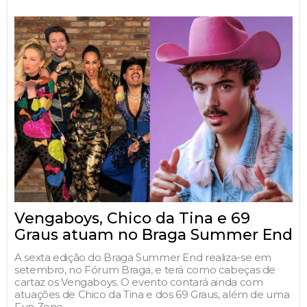
Vengaboys, Chico da Tina e 69
Graus atuam no Braga Summer End
A sexta edição do Braga Summer End realiza-se em
setembro, no Fórum Braga, e terá como cabeças de
cartaz os Vengaboys. O evento contará ainda com
atuações de Chico da Tina e dos 69 Graus, além de uma
Fun Zone.