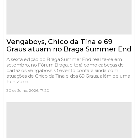
Vengaboys, Chico da Tina e 69
Graus atuam no Braga Summer End
A sexta edição do Braga Summer End realiza-se em
setembro, no Fórum Braga, e terá como cabeças de
cartaz os Vengaboys. O evento contará ainda com
atuações de Chico da Tina e dos 69 Graus, além de uma
Fun Zone.
30 de Julho, 2026, 17:20