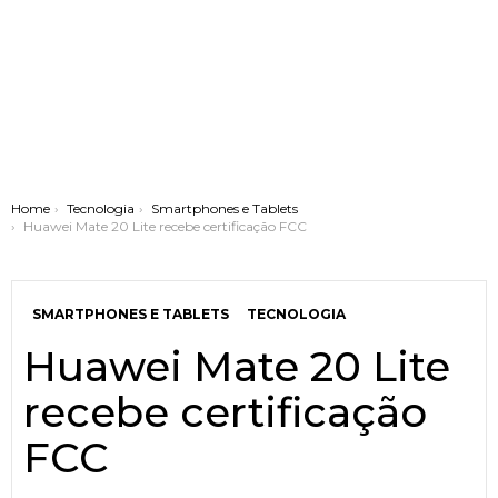
You are here:
Home
Tecnologia
Smartphones e Tablets
Huawei Mate 20 Lite recebe certificação FCC
SMARTPHONES E TABLETS
TECNOLOGIA
Huawei Mate 20 Lite
recebe certificação
FCC