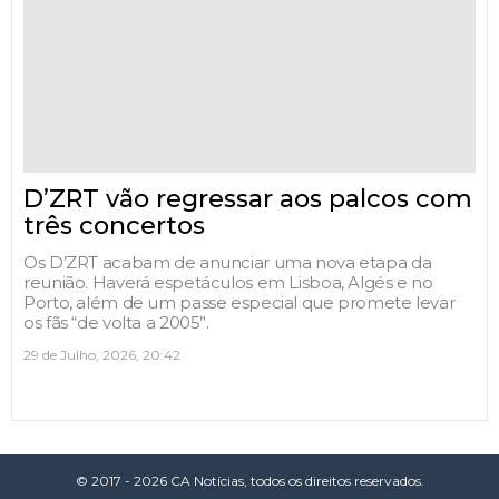
D’ZRT vão regressar aos palcos com
três concertos
Os D’ZRT acabam de anunciar uma nova etapa da
reunião. Haverá espetáculos em Lisboa, Algés e no
Porto, além de um passe especial que promete levar
os fãs “de volta a 2005”.
29 de Julho, 2026, 20:42
© 2017 - 2026 CA Notícias, todos os direitos reservados.