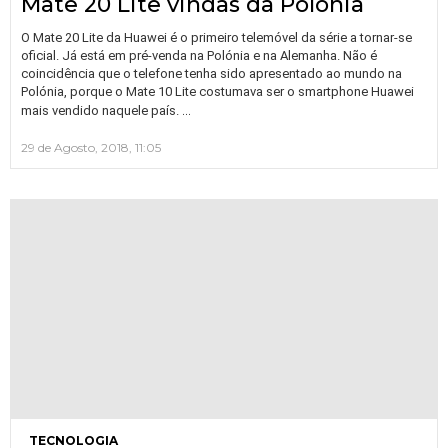
Mate 20 Lite vindas da Polónia
O Mate 20 Lite da Huawei é o primeiro telemóvel da série a tornar-se
oficial. Já está em pré-venda na Polónia e na Alemanha. Não é
coincidência que o telefone tenha sido apresentado ao mundo na
Polónia, porque o Mate 10 Lite costumava ser o smartphone Huawei
…
mais vendido naquele país.
29 de Agosto, 2018, 11:05
TECNOLOGIA