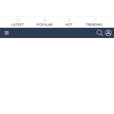
LATEST
POPULAR
HOT
TRENDING
SEARC
L
Menu
as
tícias