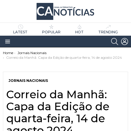
LATEST
POPULAR
HOT
TRENDING
SEARC
L
Menu
You are here:
Home
Jornais Nacionais
Correio da Manhã: Capa da Edição de quarta-feira, 14 de agosto 2024
JORNAIS NACIONAIS
Correio da Manhã:
as
tícias
Capa da Edição de
quarta-feira, 14 de
agosto 2024