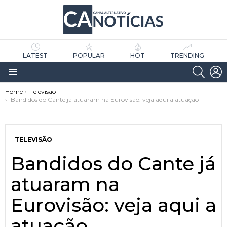
LATEST
POPULAR
HOT
TRENDING
SEARC
L
Menu
You are here:
Home
Televisão
Bandidos do Cante já atuaram na Eurovisão: veja aqui a atuação
TELEVISÃO
Bandidos do Cante já
as
tícias
atuaram na
Eurovisão: veja aqui a
atuação