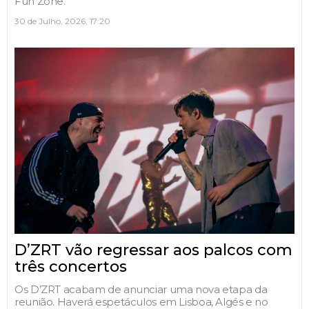
Fun Zone.
30 de Julho, 2026, 17:20
D’ZRT vão regressar aos palcos com
três concertos
Os D’ZRT acabam de anunciar uma nova etapa da
reunião. Haverá espetáculos em Lisboa, Algés e no