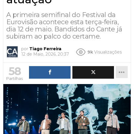
A primeira semifinal do Festival da
Eurovisão acontece esta terça-feira,
dia 12 de maio. Bandidos do Cante já
subiram ao palco do certame.
por
Tiago Ferreira
9k
Visualizações
12 de Maio, 2026, 20:37
58
Partilhas