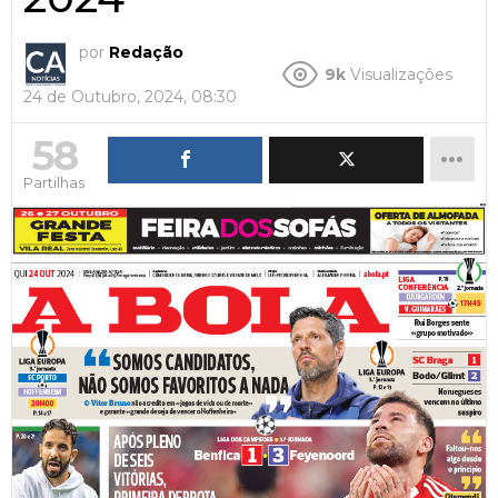
por
Redação
9k
Visualizações
24 de Outubro, 2024, 08:30
58
Partilhas