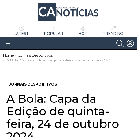
LATEST
POPULAR
HOT
TRENDING
SEARC
L
Menu
You are here:
Home
Jornais Desportivos
A Bola: Capa da Edição de quinta-feira, 24 de outubro 2024
JORNAIS DESPORTIVOS
A Bola: Capa da
as
tícias
Edição de quinta-
feira, 24 de outubro
2024