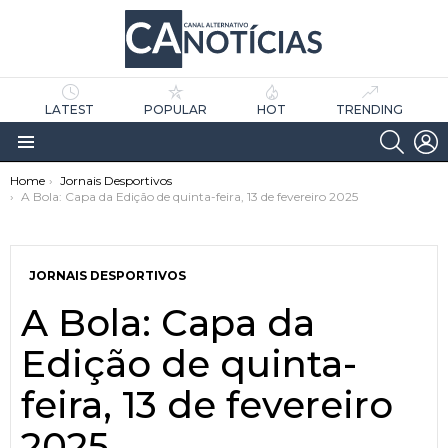
LATEST
POPULAR
HOT
TRENDING
SEARC
L
Menu
You are here:
Home
Jornais Desportivos
A Bola: Capa da Edição de quinta-feira, 13 de fevereiro 2025
JORNAIS DESPORTIVOS
A Bola: Capa da
as
tícias
Edição de quinta-
feira, 13 de fevereiro
2025